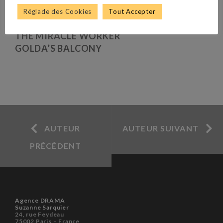
Réglade des Cookies
Tout Accepter
TWO FOR THE SEESAW
THE MIRACLE WORKER
GOLDA’S BALCONY
AUTEUR
AUTEUR SUIVANT
PRÉCÉDENT
Agence DRAMA
Suzanne Sarquier
24, rue Feydeau
75002 Paris – France