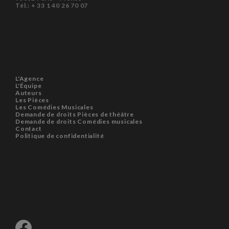
Tél.: + 33 1 40 26 70 07
L'Agence
L'Équipe
Auteurs
Les Pièces
Les Comédies Musicales
Demande de droits Pièces de théâtre
Demande de droits Comédies musicales
Contact
Politique de confidentialité