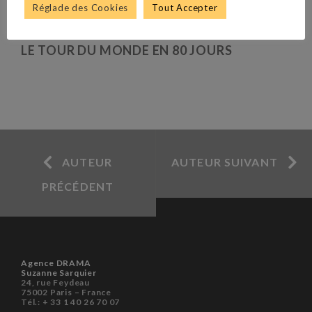
Réglade des Cookies
Tout Accepter
GUERRE AU TROISIÈME ÉTAGE
LE TOUR DU MONDE EN 80 JOURS
AUTEUR
AUTEUR SUIVANT
PRÉCÉDENT
Agence DRAMA
Suzanne Sarquier
24, rue Feydeau
75002 Paris – France
Tél.: + 33 1 40 26 70 07