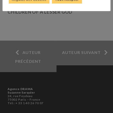
CHILDREN OF A LESSER GOD
AUTEUR
AUTEUR SUIVANT
PRÉCÉDENT
Agence DRAMA
Suzanne Sarquier
24, rue Feydeau
75002 Paris – France
Tél.: + 33 1 40 26 70 07