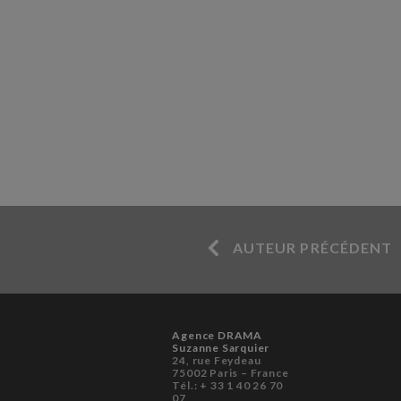
AUTEUR PRÉCÉDENT
Agence DRAMA
Suzanne Sarquier
24, rue Feydeau
75002 Paris – France
Tél.: + 33 1 40 26 70
07