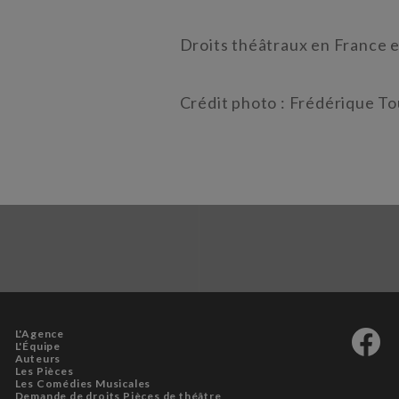
Droits théâtraux en France et
Crédit photo : Frédérique To
L'Agence
L'Équipe
Auteurs
Les Pièces
Les Comédies Musicales
Demande de droits Pièces de théâtre