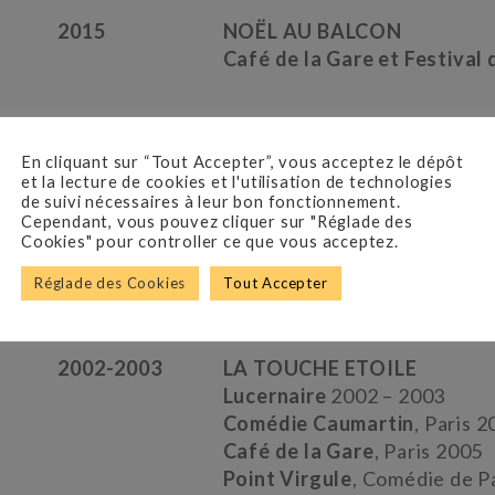
2015
NOËL AU BALCON
Café de la Gare et Festival
2003-2011
VENISE SOUS LA NEIGE
Création
Théâtre La Pépini
En cliquant sur “Tout Accepter”, vous acceptez le dépôt
et la lecture de cookies et l'utilisation de technologies
Festival d’Avignon
2005-20
de suivi nécessaires à leur bon fonctionnement.
Café de la Gare
, Paris 2006
Cependant, vous pouvez cliquer sur "Réglade des
Palais des Glaces
, Paris 20
Cookies" pour controller ce que vous acceptez.
Petit Hébertot
, Paris 2010
Réglade des Cookies
Tout Accepter
Point Virgule
, Paris 2011
2002-2003
LA TOUCHE ETOILE
Lucernaire
2002 – 2003
Comédie Caumartin
, Paris 
Café de la Gare
, Paris 2005
Point Virgule
, Comédie de Pa