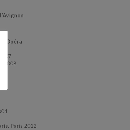
 d’Avignon
ère Opéra
06
-2007
07-2008
2004
ris, Paris 2012