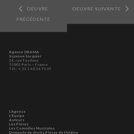
OEUVRE
OEUVRE SUIVANTE
PRÉCÉDENTE
Agence DRAMA
Suzanne Sarquier
24, rue Feydeau
75002 Paris – France
Tél.: + 33 1 40 26 70 07
L'Agence
L'Équipe
Auteurs
Les Pièces
Les Comédies Musicales
Demande de droits Pièces de théâtre